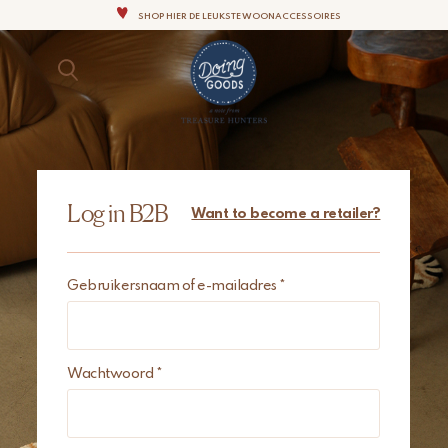
SHOP HIER DE LEUKSTE WOONACCESSOIRES
AL ONZE PRODUCTEN ZIJN VOLLEDIG MET DE HAND GEMAAKT
SHOP HIER DE LEUKSTE WOONACCESSOIRES
Log in B2B
Want to become a retailer?
Gebruikersnaam of e-mailadres
*
Wachtwoord
*